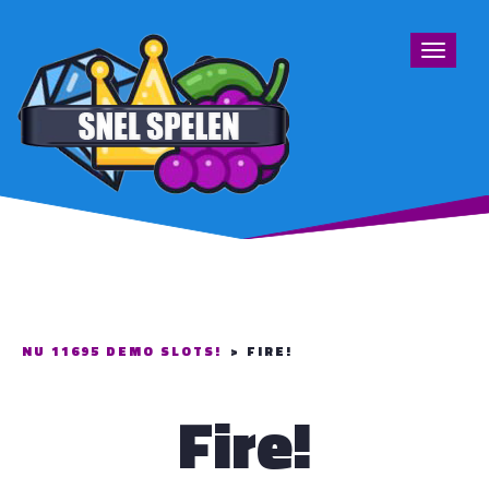
Toggle
navigat
NU 11695 DEMO SLOTS!
>
FIRE!
Fire!