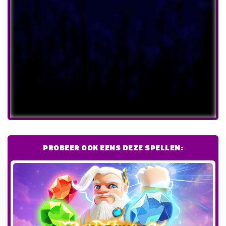
PROBEER OOK EENS DEZE SPELLEN: