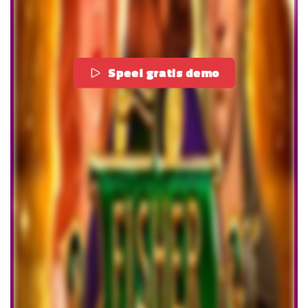
Speel gratis demo