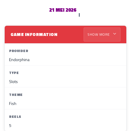
21 MEI 2026
GAME INFORMATION
SHOW MORE
PROVIDER
Endorphina
TYPE
Slots
THEME
Fish
REELS
5