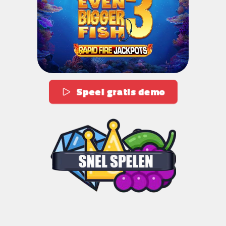
Speel gratis demo