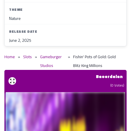
THEME
Nature
RELEASE DATE
June 2, 2025
Home
»
Slots
»
Gameburger
»
Fishin' Pots of Gold: Gold
Studios
Blitz King Millions
Beoordelen
(
0
Votes)