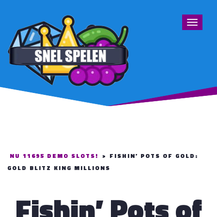
Toggle
navigat
NU 11695 DEMO SLOTS!
>
FISHIN’ POTS OF GOLD:
GOLD BLITZ KING MILLIONS
Fishin’ Pots of