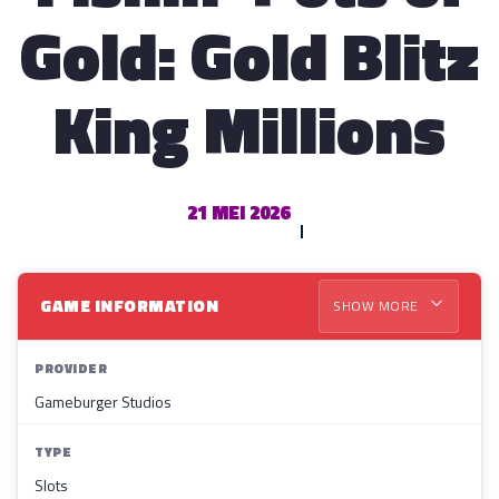
Gold: Gold Blitz
King Millions
21 MEI 2026
GAME INFORMATION
SHOW MORE
PROVIDER
Gameburger Studios
TYPE
Slots