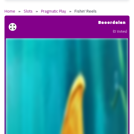
Home
»
Slots
»
Pragmatic Play
»
Fishin' Reels
Beoordelen
(
0
Votes)