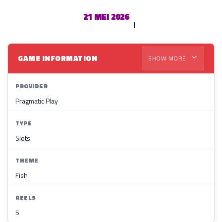
21 MEI 2026
GAME INFORMATION
SHOW MORE
PROVIDER
Pragmatic Play
TYPE
Slots
THEME
Fish
REELS
5