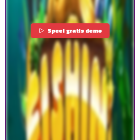
Speel gratis demo