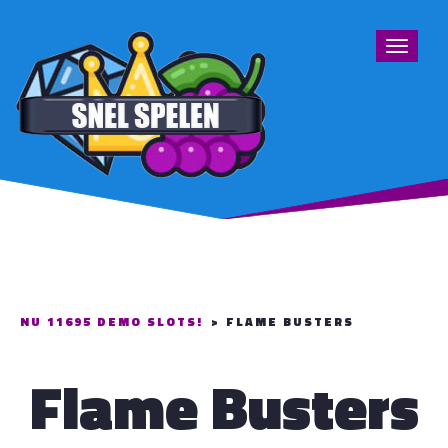
Toggle
navigat
NU 11695 DEMO SLOTS!
>
FLAME BUSTERS
Flame Busters