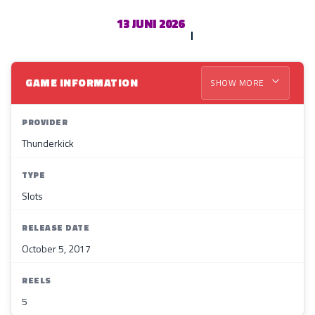
13 JUNI 2026
GAME INFORMATION
SHOW MORE
PROVIDER
Thunderkick
TYPE
Slots
RELEASE DATE
October 5, 2017
REELS
5