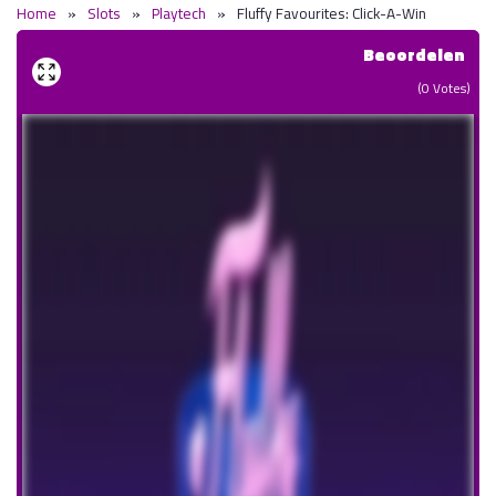
Home
»
Slots
»
Playtech
»
Fluffy Favourites: Click-A-Win
Beoordelen
(
0
Votes)