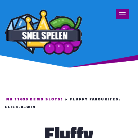
Toggle
navigat
NU 11695 DEMO SLOTS!
>
FLUFFY FAVOURITES:
CLICK-A-WIN
Fluffy