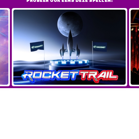
PROBEER OOK EENS DEZE SPELLEN:
Manolo e