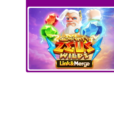
VORIGE
Luck of the Dead