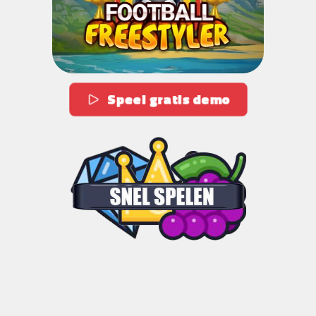
Speel gratis demo