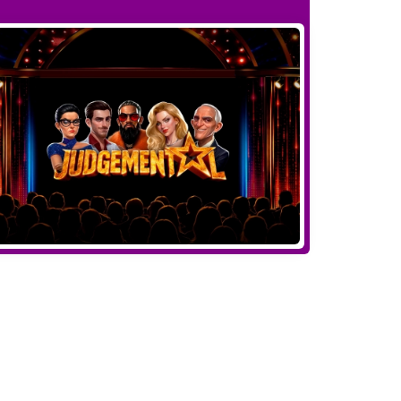
VOLGENDE
l del Bombo Alemania 2024