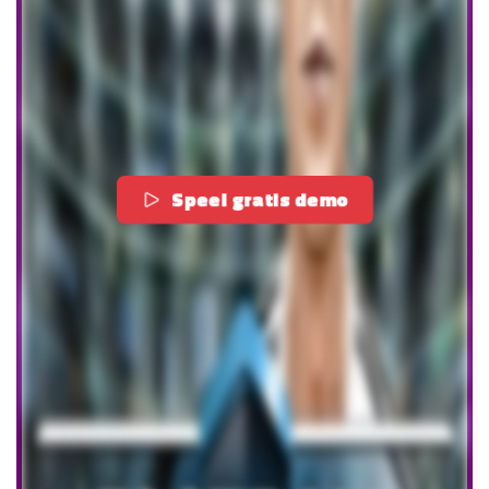
Speel gratis demo