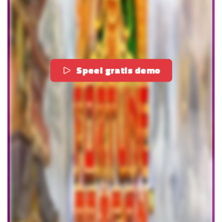
Speel gratis demo