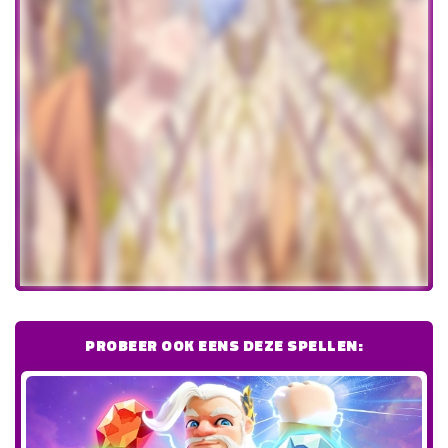
PROBEER OOK EENS DEZE SPELLEN: