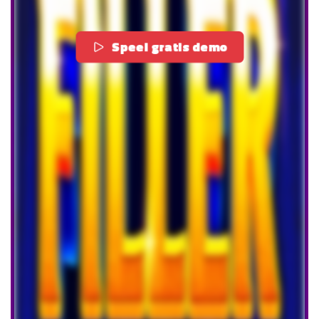
Speel gratis demo