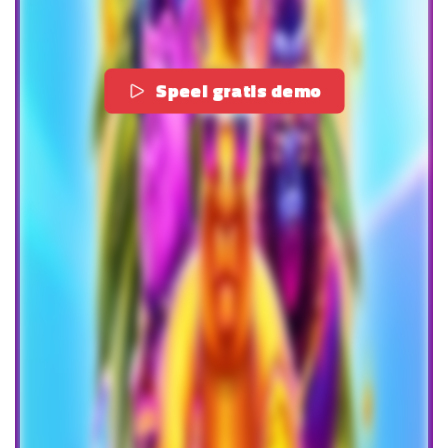
Speel gratis demo