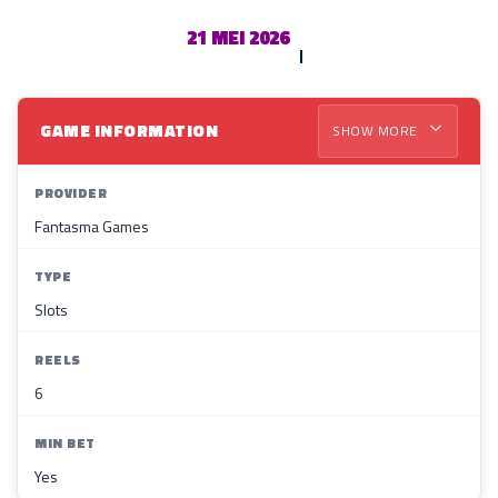
21 MEI 2026
GAME INFORMATION
SHOW MORE
PROVIDER
Fantasma Games
TYPE
Slots
REELS
6
MIN BET
Yes