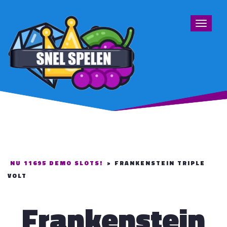
Toggle
navigat
NU 11695 DEMO SLOTS!
>
FRANKENSTEIN TRIPLE
VOLT
Frankenstein