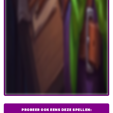
PROBEER OOK EENS DEZE SPELLEN: