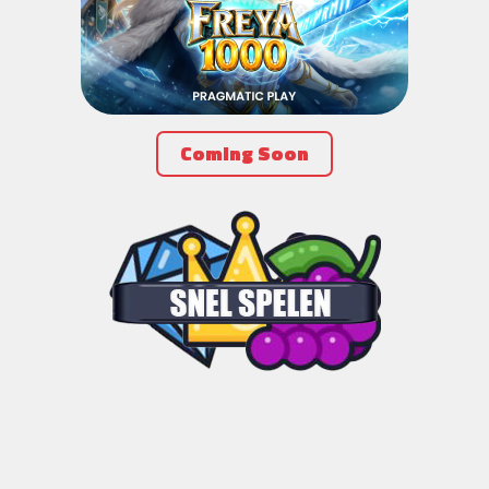
Coming Soon