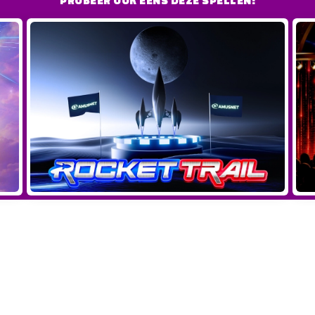
PROBEER OOK EENS DEZE SPELLEN: