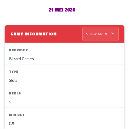
21 MEI 2026
GAME INFORMATION
SHOW MORE
PROVIDER
Wizard Games
TYPE
Slots
REELS
5
MIN BET
0.5