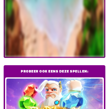
PROBEER OOK EENS DEZE SPELLEN: