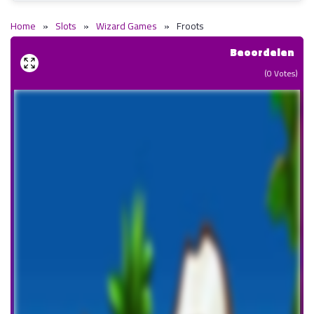
Home
»
Slots
»
Wizard Games
»
Froots
Beoordelen
(
0
Votes)