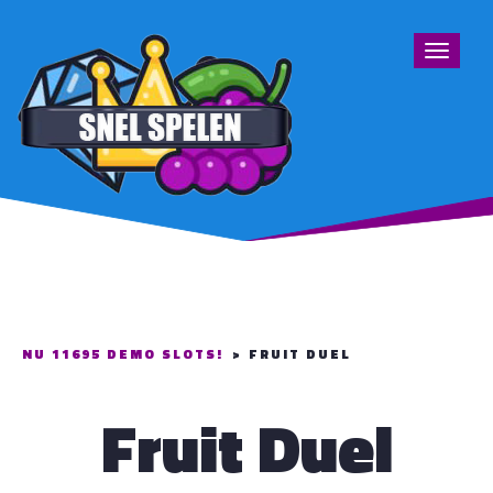
Toggle
navigat
NU 11695 DEMO SLOTS!
>
FRUIT DUEL
Fruit Duel