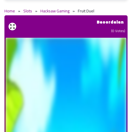
Home
»
Slots
»
Hacksaw Gaming
»
Fruit Duel
Beoordelen
(
0
Votes)