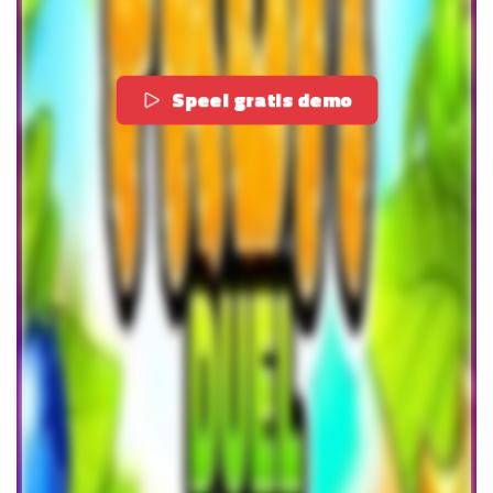
Speel gratis demo