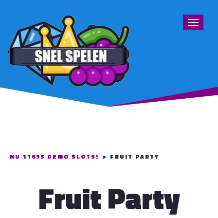
Toggle
navigat
NU 11695 DEMO SLOTS!
>
FRUIT PARTY
Fruit Party