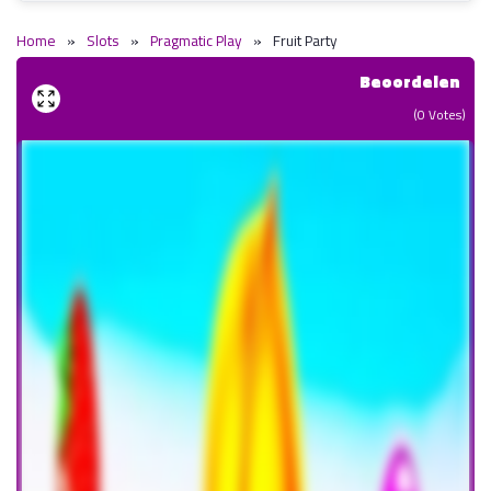
Home
»
Slots
»
Pragmatic Play
»
Fruit Party
Beoordelen
(
0
Votes)