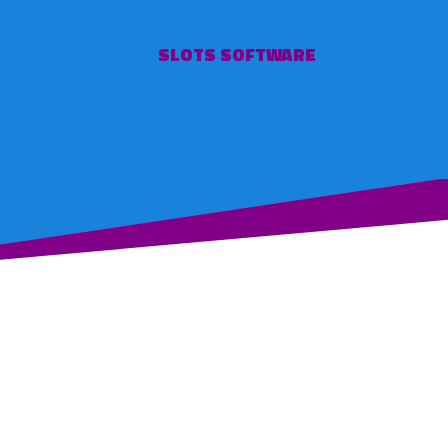
SLOTS SOFTWARE