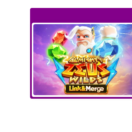
VORIGE