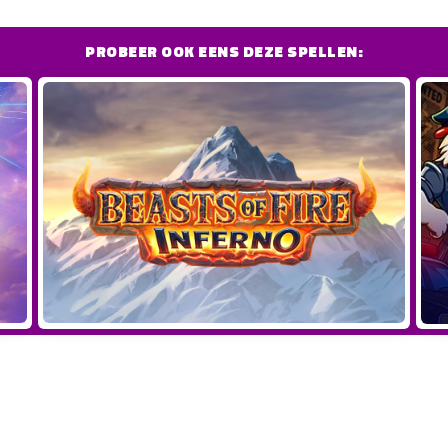
PROBEER OOK EENS DEZE SPELLEN: