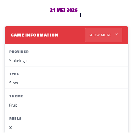
21 MEI 2026
GAME INFORMATION
SHOW MORE
PROVIDER
Stakelogic
TYPE
Slots
THEME
Fruit
REELS
8