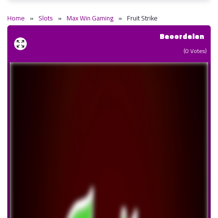
Home
»
Slots
»
Max Win Gaming
»
Fruit Strike
Beoordelen
(
0
Votes)