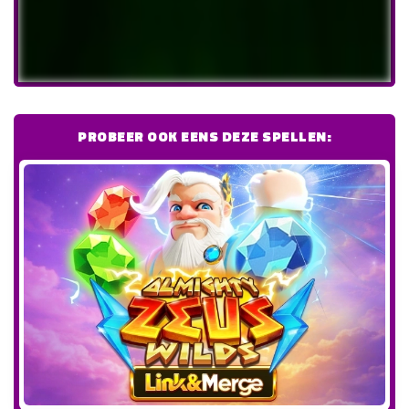
PROBEER OOK EENS DEZE SPELLEN: