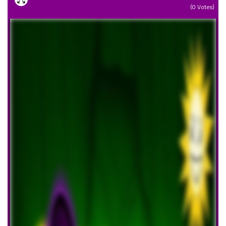
(
0
Votes)