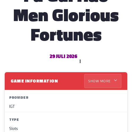
Men Glorious
Fortunes
29 JULI 2026
GAME INFORMATION
SHOW MORE
PROVIDER
IGT
TYPE
Slots