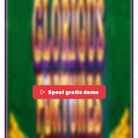
Speel gratis demo