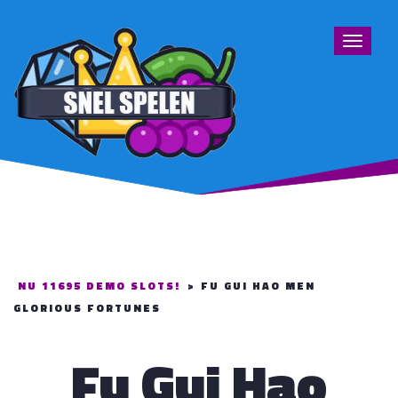
Toggle
navigat
NU 11695 DEMO SLOTS!
>
FU GUI HAO MEN
GLORIOUS FORTUNES
Fu Gui Hao