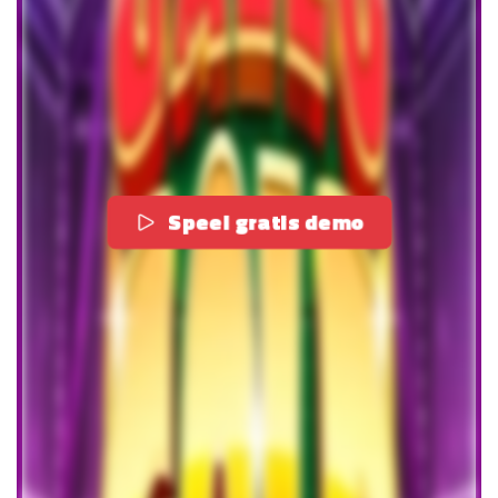
Speel gratis demo