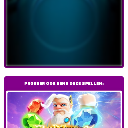
PROBEER OOK EENS DEZE SPELLEN: