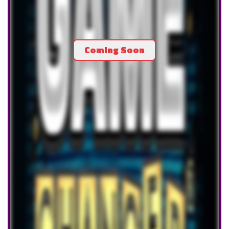
Coming Soon