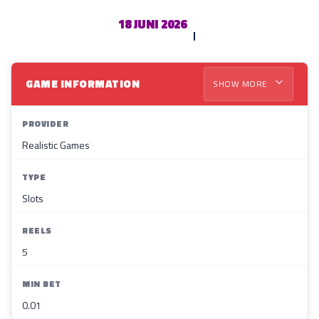
18 JUNI 2026
GAME INFORMATION
SHOW MORE
PROVIDER
Realistic Games
TYPE
Slots
REELS
5
MIN BET
0.01