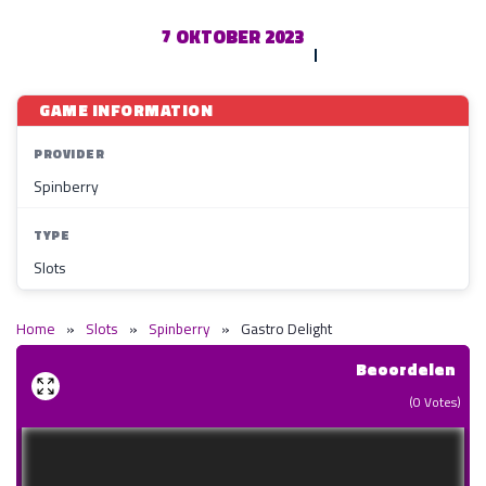
7 OKTOBER 2023
GAME INFORMATION
PROVIDER
Spinberry
TYPE
Slots
Home
»
Slots
»
Spinberry
»
Gastro Delight
Beoordelen
(
0
Votes)