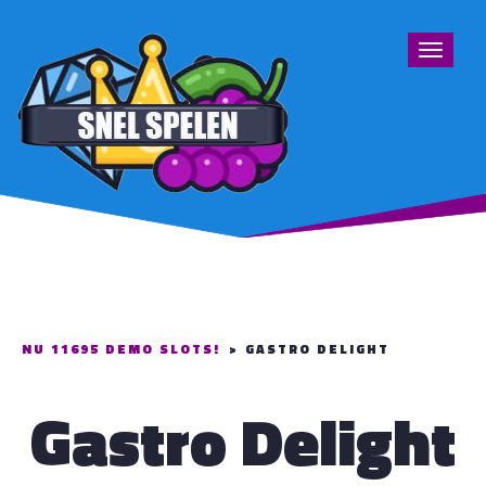
Toggle
navigat
NU 11695 DEMO SLOTS!
>
GASTRO DELIGHT
Gastro Delight