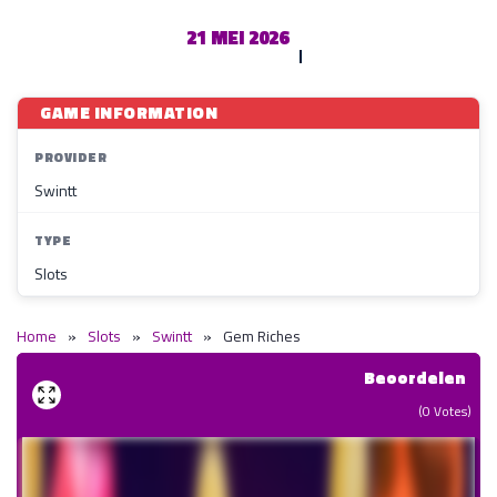
21 MEI 2026
GAME INFORMATION
PROVIDER
Swintt
TYPE
Slots
Home
»
Slots
»
Swintt
»
Gem Riches
Beoordelen
(
0
Votes)