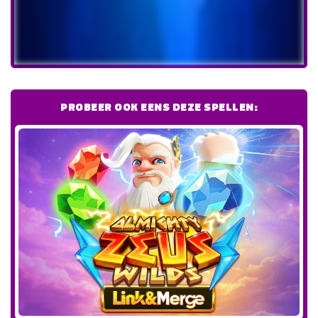
PROBEER OOK EENS DEZE SPELLEN: