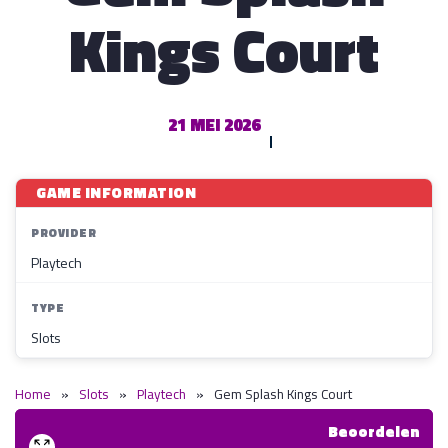
Kings Court
21 MEI 2026
GAME INFORMATION
PROVIDER
Playtech
TYPE
Slots
Home
»
Slots
»
Playtech
»
Gem Splash Kings Court
Beoordelen