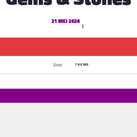
21 MEI 2026
Slots
THEME