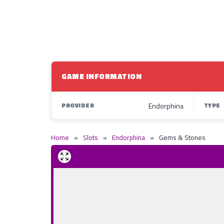
GAME INFORMATION
Endorphina
PROVIDER
TYPE
Home
»
Slots
»
Endorphina
»
Gems & Stones