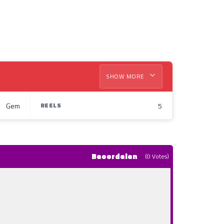
SHOW MORE
Gem
5
REELS
Beoordelen
(
0
Votes)