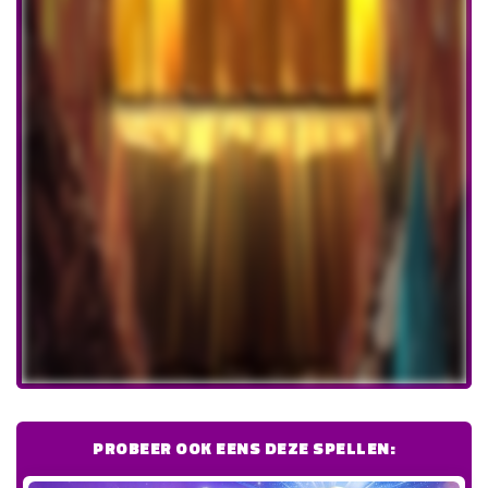
PROBEER OOK EENS DEZE SPELLEN: