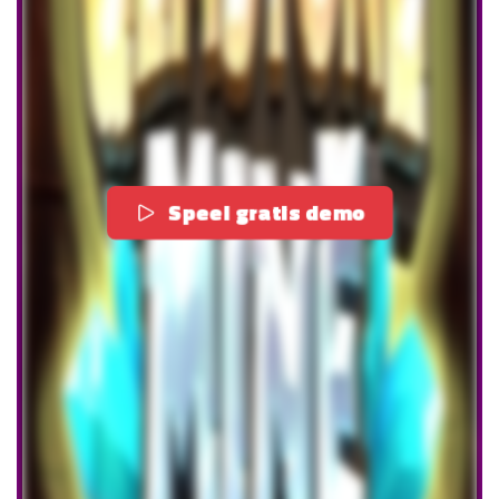
Speel gratis demo