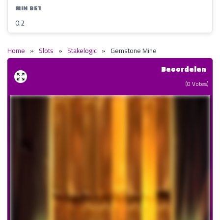
MIN BET
0.2
Home
»
Slots
»
Stakelogic
»
Gemstone Mine
Beoordelen
(
0
Votes)