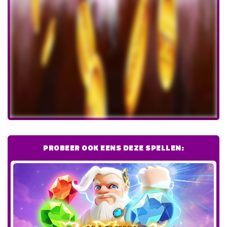
PROBEER OOK EENS DEZE SPELLEN: