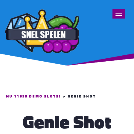
Toggle
navigat
NU 11695 DEMO SLOTS!
>
GENIE SHOT
Genie Shot