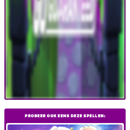
PROBEER OOK EENS DEZE SPELLEN: