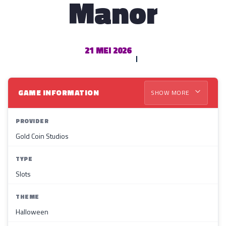
Manor
21 MEI 2026
GAME INFORMATION
SHOW MORE
PROVIDER
Gold Coin Studios
TYPE
Slots
THEME
Halloween