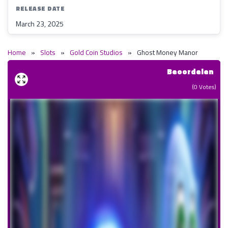
RELEASE DATE
March 23, 2025
Home
»
Slots
»
Gold Coin Studios
»
Ghost Money Manor
Beoordelen
(
0
Votes)