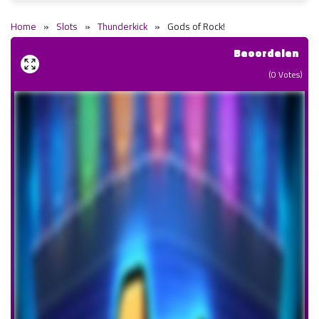
Home
»
Slots
»
Thunderkick
»
Gods of Rock!
Beoordelen
(
0
Votes)