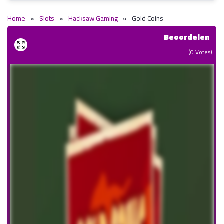
Home
»
Slots
»
Hacksaw Gaming
»
Gold Coins
Beoordelen
(
0
Votes)