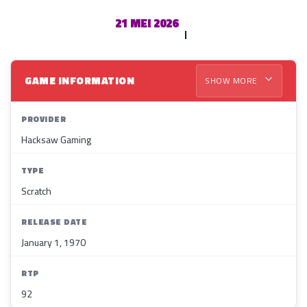
21 MEI 2026
GAME INFORMATION
SHOW MORE
PROVIDER
Hacksaw Gaming
TYPE
Scratch
RELEASE DATE
January 1, 1970
RTP
92