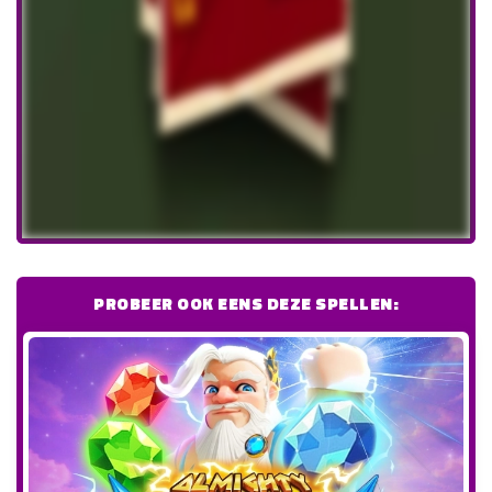
PROBEER OOK EENS DEZE SPELLEN: