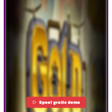
Speel gratis demo