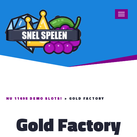
Toggle
navigat
NU 11695 DEMO SLOTS!
>
GOLD FACTORY
Gold Factory