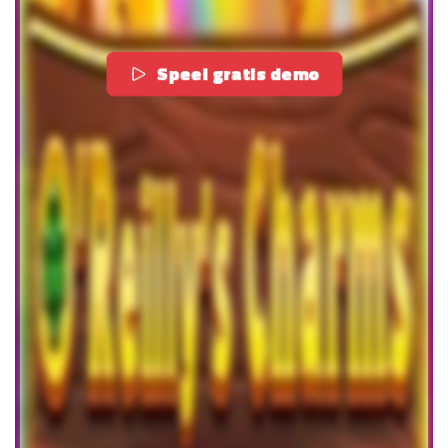
Speel gratis demo