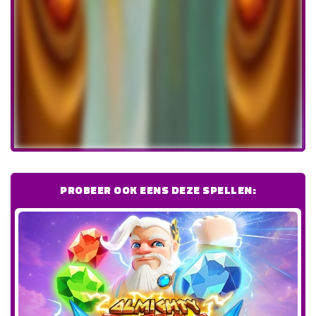
PROBEER OOK EENS DEZE SPELLEN: