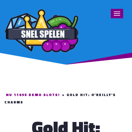
Toggle
navigat
NU 11695 DEMO SLOTS!
>
GOLD HIT: O’REILLY’S
CHARMS
Gold Hit: