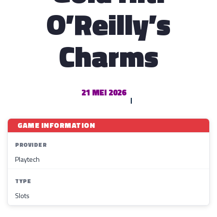
O’Reilly’s
Charms
21 MEI 2026
GAME INFORMATION
PROVIDER
Playtech
TYPE
Slots