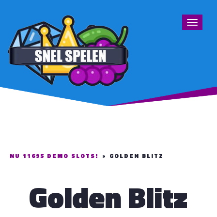
Toggle
navigat
NU 11695 DEMO SLOTS!
>
GOLDEN BLITZ
Golden Blitz