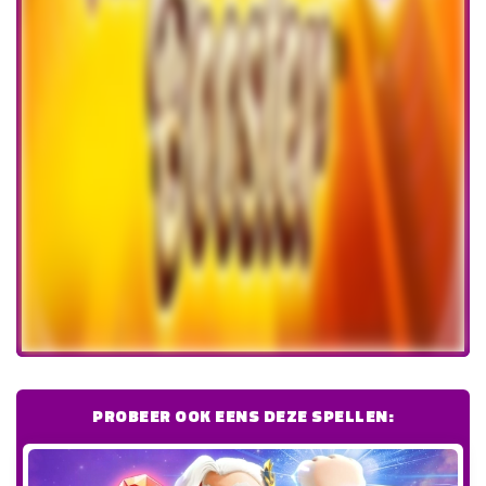
PROBEER OOK EENS DEZE SPELLEN: