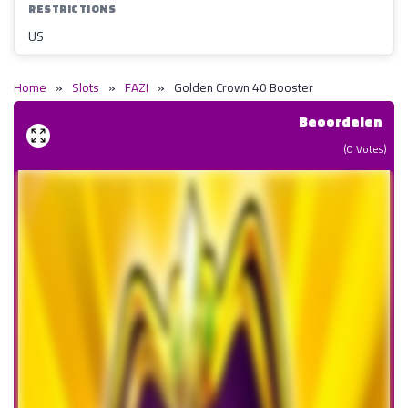
RESTRICTIONS
US
Home
»
Slots
»
FAZI
»
Golden Crown 40 Booster
Beoordelen
(
0
Votes)