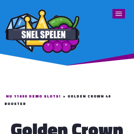
Toggle
navigat
NU 11695 DEMO SLOTS!
>
GOLDEN CROWN 40
BOOSTER
Golden Crown