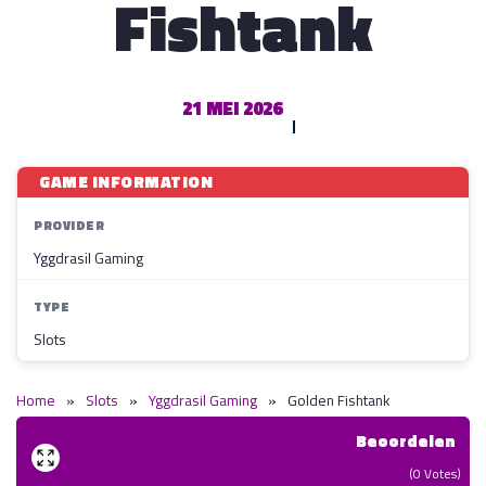
Fishtank
21 MEI 2026
GAME INFORMATION
PROVIDER
Yggdrasil Gaming
TYPE
Slots
Home
»
Slots
»
Yggdrasil Gaming
»
Golden Fishtank
Beoordelen
(
0
Votes)