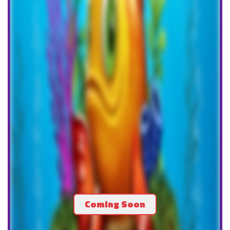
Coming Soon