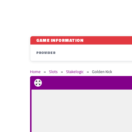
GAME INFORMATION
PROVIDER
Home
»
Slots
»
Stakelogic
»
Golden Kick