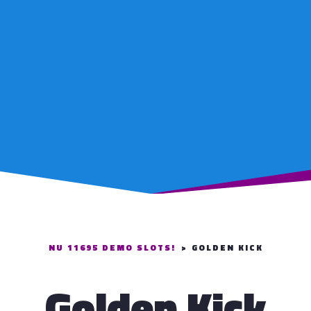
NU 11695 DEMO SLOTS!
>
GOLDEN KICK
Golden Kick