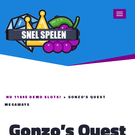
Toggle
navigat
NU 11695 DEMO SLOTS!
>
GONZO’S QUEST
MEGAWAYS
Gonzo’s Quest