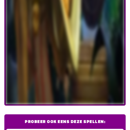
PROBEER OOK EENS DEZE SPELLEN: