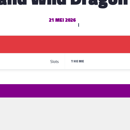
21 MEI 2026
Slots
THEME