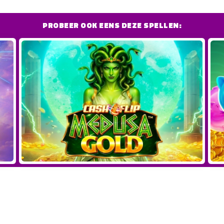
PROBEER OOK EENS DEZE SPELLEN: