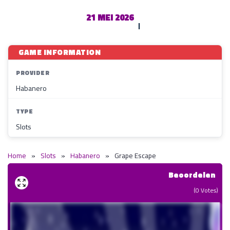
21 MEI 2026
GAME INFORMATION
PROVIDER
Habanero
TYPE
Slots
Home
»
Slots
»
Habanero
»
Grape Escape
Beoordelen
(
0
Votes)