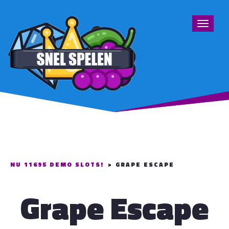
Toggle
navigat
NU 11695 DEMO SLOTS!
>
GRAPE ESCAPE
Grape Escape