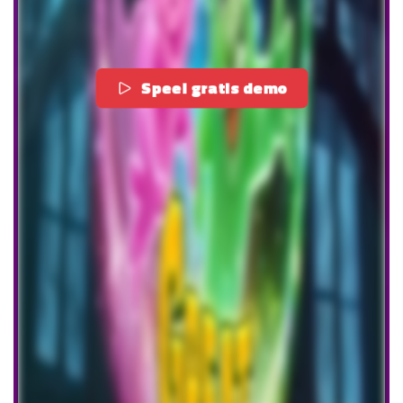
Speel gratis demo