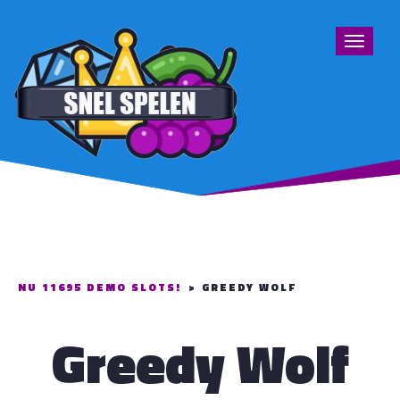
Toggle
navigat
NU 11695 DEMO SLOTS!
>
GREEDY WOLF
Greedy Wolf