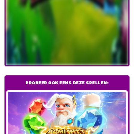
PROBEER OOK EENS DEZE SPELLEN: