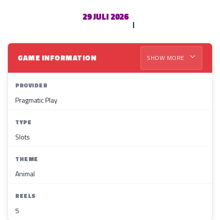
29 JULI 2026
GAME INFORMATION
SHOW MORE
PROVIDER
Pragmatic Play
TYPE
Slots
THEME
Animal
REELS
5