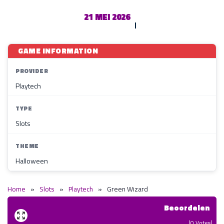
21 MEI 2026
GAME INFORMATION
PROVIDER
Playtech
TYPE
Slots
THEME
Halloween
Home
»
Slots
»
Playtech
»
Green Wizard
Beoordelen
(
0
Votes)