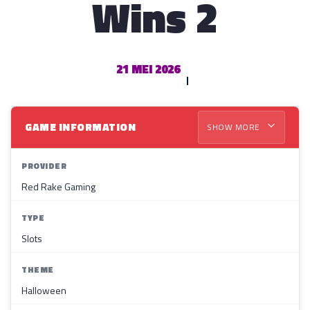
Wins 2
21 MEI 2026
GAME INFORMATION
SHOW MORE
PROVIDER
Red Rake Gaming
TYPE
Slots
THEME
Halloween