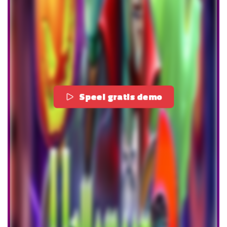
Speel gratis demo