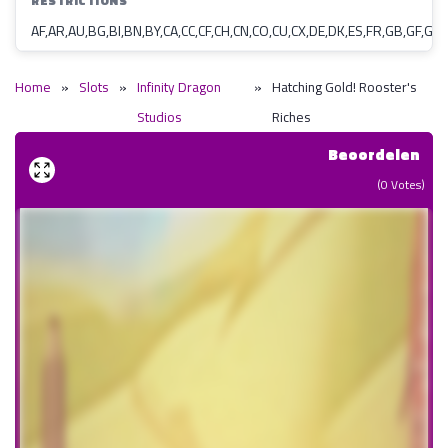
RESTRICTIONS
AF,AR,AU,BG,BI,BN,BY,CA,CC,CF,CH,CN,CO,CU,CX,DE,DK,ES,FR,GB,GF,GL,G
Home
»
Slots
»
Infinity Dragon
»
Hatching Gold! Rooster's
Studios
Riches
Beoordelen
(
0
Votes)