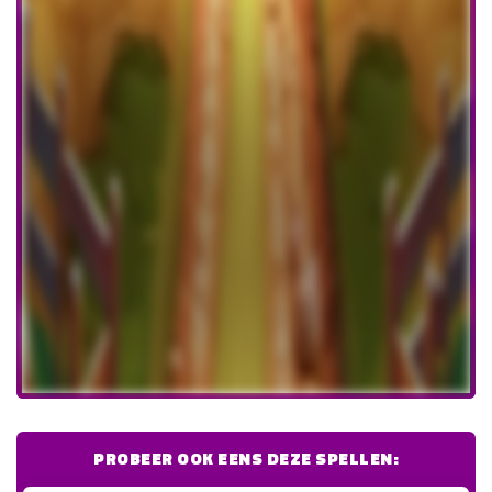
PROBEER OOK EENS DEZE SPELLEN: